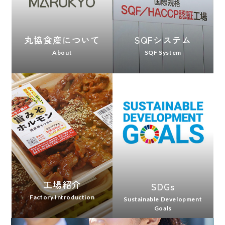
丸協食産について
SQFシステム
About
SQF System
工場紹介
SDGs
Factory Introduction
Sustainable Development
Goals