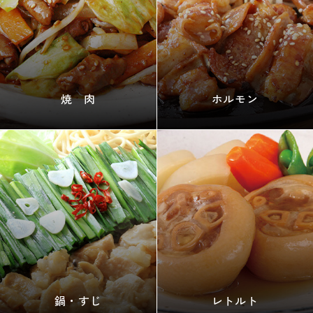
焼 肉
ホルモン
鍋・すじ
レトルト