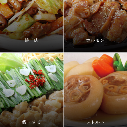
焼 肉
ホルモン
鍋・すじ
レトルト