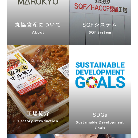
丸協食産について
SQFシステム
About
SQF System
工場紹介
SDGs
Factory Introduction
Sustainable Development
Goals