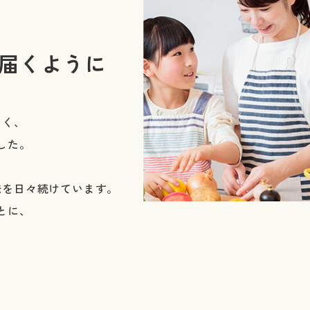
届くように
しく、
した。
発を
日々続けています。
とに、