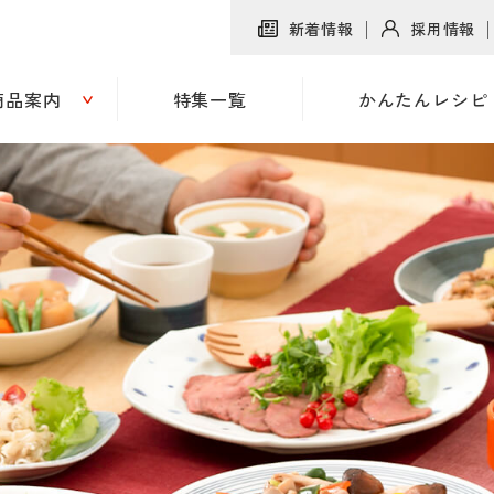
新着情報
採用情報
商品案内
特集一覧
かんたんレシピ
トーア食産について
SQFシステム
かんたんレシピ
ホルモン
トーア食産について
SQFシステム
かんたんレシピ
ホルモン