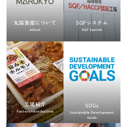
丸協食産について
SQFシステム
About
SQF System
工場紹介
SDGs
Factory Introduction
Sustainable Development
Goals