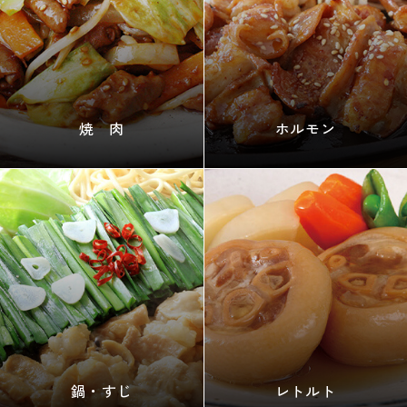
焼 肉
ホルモン
鍋・すじ
レトルト